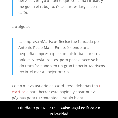
del Alcor, tengo un perro que se llama Firulais y
me gusta el rebujito. (Y las tardes largas con
café).
…o algo así:
La empresa «Mariscos Recio» fue fundada por
Antonio Recio Mata. Empezó siendo una
pequeña empresa que suministraba marisco a
hoteles y restaurantes, pero poco a poco se ha
ido transformando en un gran imperio. Mariscos
Recio, el mar al mejor precio.
Como nuevo usuario de WordPress, deberías ir a
tu
escritorio
para borrar esta página y crear nuevas
páginas para tu contenido. ¡Pásalo bien!
Diseñado por RC 2021 ·
Aviso legal Política de
Privacidad